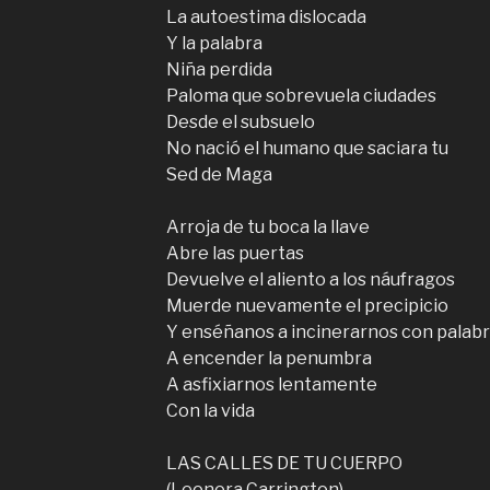
La autoestima dislocada
Y la palabra
Niña perdida
Paloma que sobrevuela ciudades
Desde el subsuelo
No nació el humano que saciara tu
Sed de Maga
Arroja de tu boca la llave
Abre las puertas
Devuelve el aliento a los náufragos
Muerde nuevamente el precipicio
Y enséñanos a incinerarnos con palab
A encender la penumbra
A asfixiarnos lentamente
Con la vida
LAS CALLES DE TU CUERPO
(Leonora Carrington)