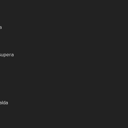
a
 supera
alda