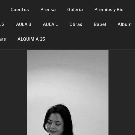
Cuentos
Prensa
Galería
Premios y Bio
OLA
 2
AULA 3
AULA L
Obras
Babel
Album
mas
ALQUIMIA 25