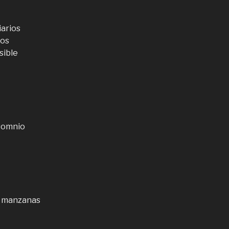
iarios
ros
sible
nsomnio
do manzanas