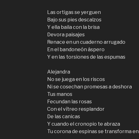
Las ortigas se yerguen
Bajo sus pies descalzos
Y ella baila con la brisa
Devora paisajes
Renace en un cuaderno arrugado
En el bandoneón áspero
Y en las torsiones de las espumas
Alejandra
No se juega en los riscos
Ni se cosechan promesas a deshora
Tus manos
Fecundan las rosas
Con el vítreo resplandor
De las canicas
Y cuando el cronopio te abraza
Tu corona de espinas se transforma en