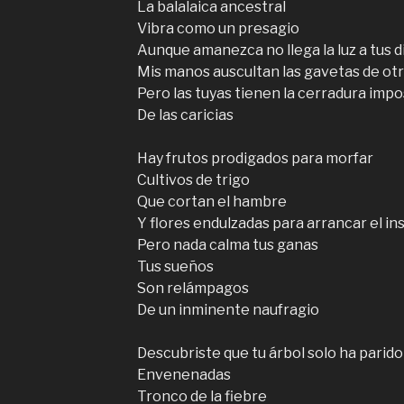
La balalaica ancestral
Vibra como un presagio
Aunque amanezca no llega la luz a tus d
Mis manos auscultan las gavetas de ot
Pero las tuyas tienen la cerradura impo
De las caricias
Hay frutos prodigados para morfar
Cultivos de trigo
Que cortan el hambre
Y flores endulzadas para arrancar el i
Pero nada calma tus ganas
Tus sueños
Son relámpagos
De un inminente naufragio
Descubriste que tu árbol solo ha pari
Envenenadas
Tronco de la fiebre